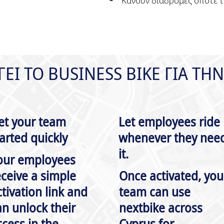
Κάνουν διαδρομές όποτε τ
ΕΙ ΤΟ BUSINESS BIKE ΓΙΑ ΤΗΝ
et your team
Let employees ride
tarted quickly
whenever they nee
it.
our employees
eceive a simple
Once activated, you
ctivation link and
team can use
an unlock their
nextbike across
ccess in the
Cyprus for