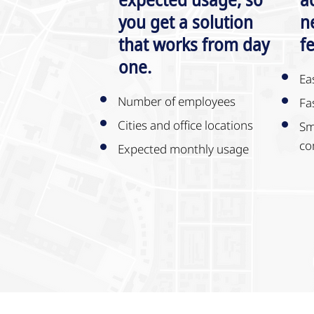
you get a solution
n
that works from day
f
one.
Ea
Number of employees
Fa
Cities and office locations
Sm
co
Expected monthly usage