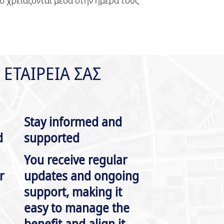
ο χρειάζονται μέσα στην ημέρα τους
 ΕΤΑΙΡΕΙΑ ΣΑΣ
Stay informed and
d
supported
You receive regular
r
updates and ongoing
support, making it
easy to manage the
benefit and align it