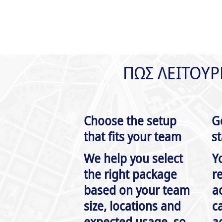
ΠΩΣ ΛΕΙΤΟΥΡΓ
Choose the setup
G
that fits your team
s
We help you select
Y
the right package
r
based on your team
a
size, locations and
c
expected usage, so
a