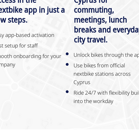
extbike app in just a
commuting,
ew steps.
meetings, lunch
breaks and everyda
sy app-based activation
city travel.
st setup for staff
Unlock bikes through the a
ooth onboarding for your
mpany
Use bikes from official
nextbike stations across
Cyprus
Ride 24/7 with flexibility bui
into the workday