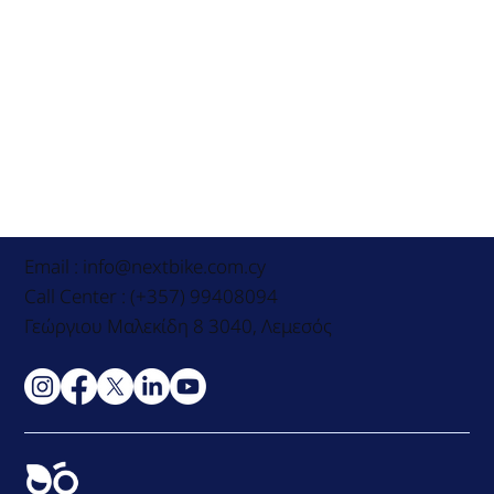
Email :
info@nextbike.com.cy
Call Center : (+357) 99408094
Γεώργιου Μαλεκίδη 8 3040, Λεμεσός