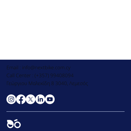
Email :
info@nextbike.com.cy
Call Center : (+357) 99408094
Γεώργιου Μαλεκίδη 8 3040, Λεμεσός