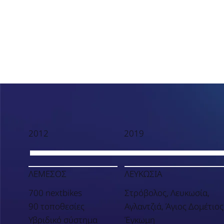
2012
2019
ΛΕΜΕΣΟΣ
ΛΕΥΚΩΣΙΑ
700 nextbikes
Στρόβολος, Λευκωσία,
90 τοποθεσίες
Αγλαντζιά, Άγιος Δομέτιος
Υβριδικό σύστημα
Έγκωμη