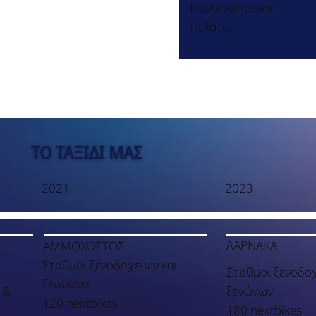
Ικανοποιημένοι
Πελάτες
ΤΟ ΤΑΞΙΔΙ ΜΑΣ
2021
2023
ΛΑΡΝΑΚΑ
ΑΜΜΟΧΩΣΤΟΣ
Σταθμοί ξενοδοχείων και
Σταθμοί ξενοδοχ
ξενώνων
 &
ξενώνων
120 nextbikes
180 nextbikes