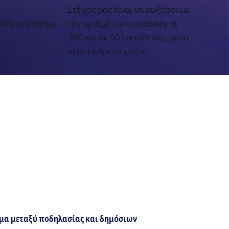
Στόχος μας είναι να αυξήσουμε
ένο σε σταθμό
τον αριθμό των nextbikes σε
300 και σε 50 τοποθεσίες μέσα
στον επόμενο χρόνο.
μα μεταξύ ποδηλασίας και δημόσιων