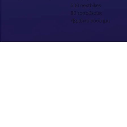
600 nextbikes
80 τοποθεσίες
Υβριδικό σύστημα