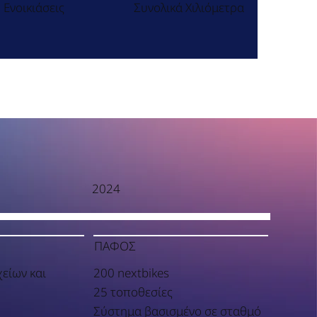
Ενοικιάσεις
Συνολικά Χιλιόμετρα
2024
ΠΑΦΟΣ
είων και
200 nextbikes
25 τοποθεσίες
Σύστημα βασισμένο σε σταθμό